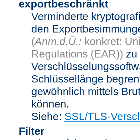
exportbeschränkt
Verminderte kryptograf
den Exportbesimmungen
(
Anm.d.Ü.:
konkret: Uni
Regulations (EAR))
zu 
Verschlüsselungssoftwa
Schlüssellänge begren
gewöhnlich mittels Bru
können.
Siehe:
SSL/TLS-Versch
Filter