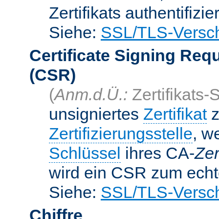
Zertifikats authentifizier
Siehe:
SSL/TLS-Versch
Certificate Signing Req
(CSR)
(
Anm.d.Ü.:
Zertifikats-
unsigniertes
Zertifikat
z
Zertifizierungsstelle
, w
Schlüssel
ihres CA-
Zer
wird ein CSR zum echte
Siehe:
SSL/TLS-Versch
Chiffre