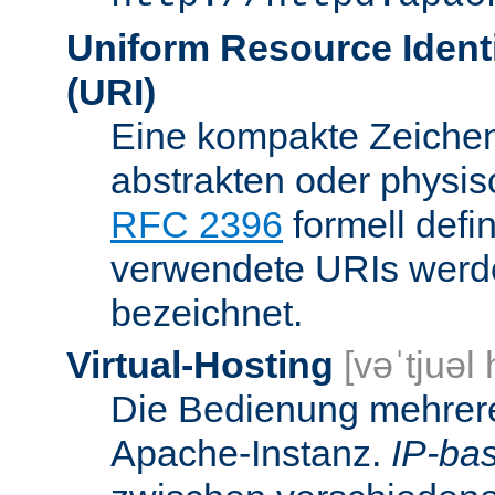
Uniform Resource Identi
(URI)
Eine kompakte Zeichenf
abstrakten oder physis
RFC 2396
formell defi
verwendete URIs werde
bezeichnet.
Virtual-Hosting
[vəˈtjuəl
Die Bedienung mehrere
Apache-Instanz.
IP-bas