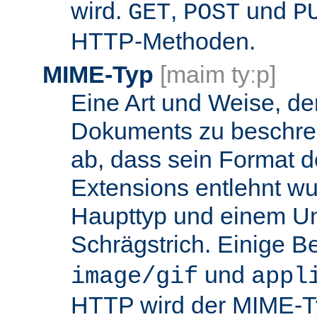
wird.
,
und
GET
POST
P
HTTP-Methoden.
MIME-Typ
[maim tyːp]
Eine Art und Weise, de
Dokuments zu beschrei
ab, dass sein Format d
Extensions entlehnt wu
Haupttyp und einem Unt
Schrägstrich. Einige B
und
image/gif
appl
HTTP wird der MIME-T