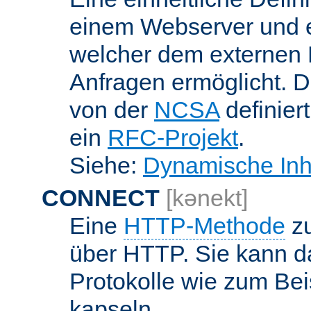
einem Webserver und 
welcher dem externen
Anfragen ermöglicht. Di
von der
NCSA
definier
ein
RFC-Projekt
.
Siehe:
Dynamische Inh
CONNECT
[kənekt]
Eine
HTTP-Methode
zu
über HTTP. Sie kann d
Protokolle wie zum Bei
kapseln.