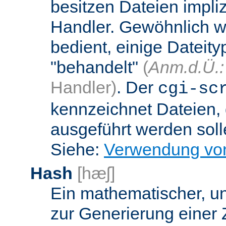
besitzen Dateien impli
Handler. Gewöhnlich w
bedient, einige Dateit
"behandelt"
(
Anm.d.Ü.:
Handler)
. Der
cgi-sc
kennzeichnet Dateien, 
ausgeführt werden soll
Siehe:
Verwendung vo
Hash
[hæʃ]
Ein mathematischer, u
zur Generierung einer 