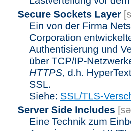
Lastverteilung vor dem
Secure Sockets Layer
[
Ein von der Firma Ne
Corporation entwickelt
Authentisierung und V
über TCP/IP-Netzwerke.
HTTPS
, d.h. HyperTex
SSL.
Siehe:
SSL/TLS-Versch
Server Side Includes
[sə
Eine Technik zum Einb