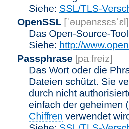
Siehe:
SSL/TLS-Versch
OpenSSL
[ˈəupənɛsɛsˈɛl]
Das Open-Source-Toolk
Siehe:
http://www.open
Passphrase
[paːfreiz]
Das Wort oder die Phra
Dateien schützt. Sie v
durch nicht authorisier
einfach der geheimen (
Chiffren
verwendet wir
Siehe:
SSL/TLS-Versch