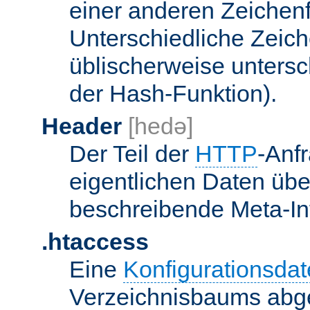
einer anderen Zeichenf
Unterschiedliche Zeic
üblischerweise unters
der Hash-Funktion).
Header
[hedə]
Der Teil der
HTTP
-Anf
eigentlichen Daten über
beschreibende Meta-Inf
.htaccess
Eine
Konfigurationsdat
Verzeichnisbaums abge